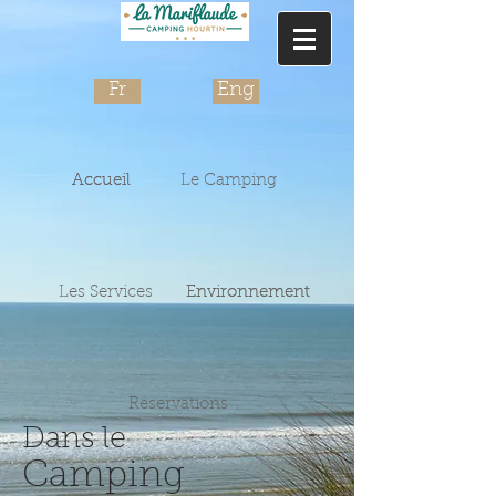
Fr
Eng
Accueil
Accueil
Le Camping
Les Services
Environnement
Environnement
Reservations
Dans le
Camping