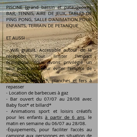
PISCINE (grand bassin et pataugeoire),
BAR, TENNIS, AIRE DE JEUX, TABLES DE
PING PONG, SALLE D'ANIMATION POUR
ENFANTS, TERRAIN DE PETANQUE
ET AUSSI ...
- Wifi gratuit. Accessible autour de la
réception. Pour limiter l'impact
écologique, nous avons privilégié un
seul point wifi pour éviter l’emploi de
multiples relais.
- Machine à laver*, planches et fers à
repasser
- Location de barbecues à gaz
- Bar ouvert du 07/07 au 28/08 avec
Baby foot* et billard*
- Animations sport et loisirs créatifs
pour les enfants
à partir de 6 ans
, le
matin en semaine
du 06/07 au 28/08.
-Équipements, pour faciliter l’accès au
camping aux personnes en situation de